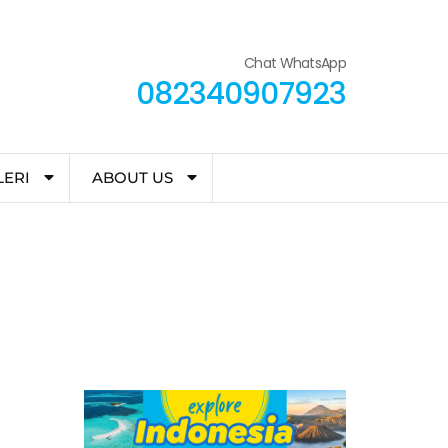
Chat WhatsApp
082340907923
LERI
ABOUT US