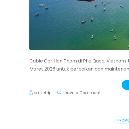
Cable Car Hon Thom di Phu Quoc, Vietnam, 
Maret 2026 untuk perbaikan dan maintenan
on
smiletrip
Leave a Comment
Jadwal
Penutupan
Cable
Car
PROM
Phu
Quoc,