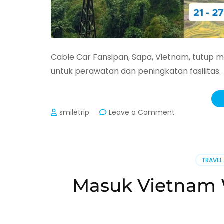
Cable Car Fansipan, Sapa, Vietnam, tutup 
untuk perawatan dan peningkatan fasilitas.
on
smiletrip
Leave a Comment
Cable
Car
Sapa
Fansipan
TRAVEL
Tutup
September
Masuk Vietnam Wa
2026