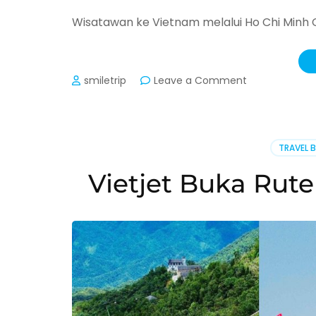
Wisatawan ke Vietnam melalui Ho Chi Minh C
on
smiletrip
Leave a Comment
Masuk
Vietnam
Wajib
Isi
TRAVEL 
Digital
Arrival
Vietjet Buka Rut
Card