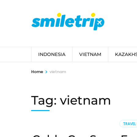
Skip
to
content
(Press
Enter)
INDONESIA
VIETNAM
KAZAKH
>
Home
vietnam
Tag:
vietnam
TRAVEL