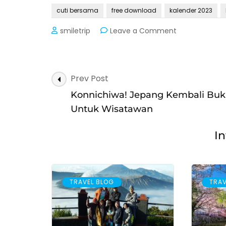
cuti bersama
free download
kalender 2023
on
smiletrip
Leave a Comment
Free
Download!
Kalender
Libur
Post
Prev Post
Nasional
Navigation
dan
Konnichiwa! Jepang Kembali Buk
Cuti
Untuk Wisatawan
Bersama
2023
In
TRAVEL BLOG
TRAV