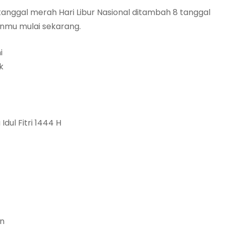
6 tanggal merah Hari Libur Nasional ditambah 8 tanggal
anmu mulai sekarang.
i
k
dul Fitri 1444 H
an