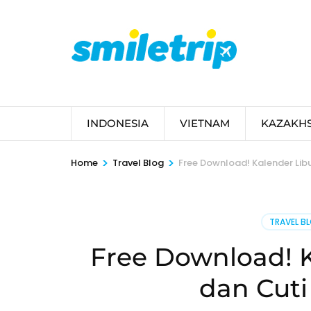
Skip
to
content
(Press
Enter)
INDONESIA
VIETNAM
KAZAKH
>
>
Home
Travel Blog
Free Download! Kalender Lib
TRAVEL B
Free Download! K
dan Cut