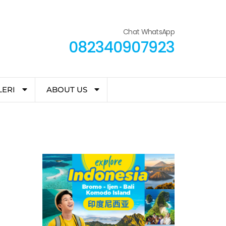
Chat WhatsApp
082340907923
LERI
ABOUT US