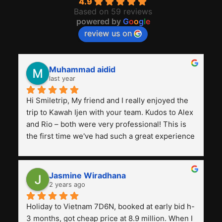
4.9
Based on 59 reviews
powered by
G
o
o
g
l
e
review us on
Muhammad aidid
last year
Hi Smiletrip, My friend and I really enjoyed the 
trip to Kawah Ijen with your team. Kudos to Alex 
and Rio – both were very professional! This is 
the first time we've had such a great experience 
with a tour agency, especially compared to the 
previous ones we've used. 
Jasmine Wiradhana
2 years ago
Holiday to Vietnam 7D6N, booked at early bid h-
3 months, got cheap price at 8.9 million. When I 