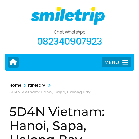
Skip
to
content
(Press
Chat WhatsApp
Enter)
082340907923
MENU
>
>
Home
Itinerary
5D4N Vietnam: Hanoi, Sapa, Halong Bay
5D4N Vietnam:
Hanoi, Sapa,