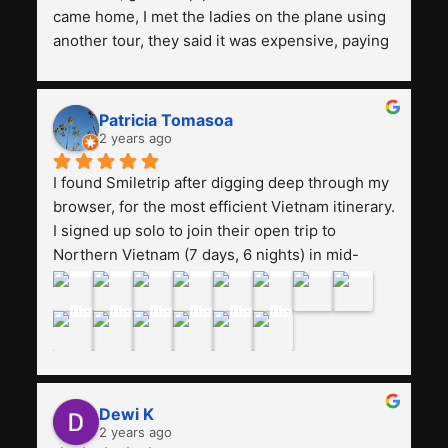
came home, I met the ladies on the plane using 
another tour, they said it was expensive, paying 
13 million. Even though the tourist attractions 
and facilities are all the same. The smile trip is 
really worth it, the guide is helpful, humble and 
Patricia Tomasoa
friendly. Next, I want to try another trip, 
2 years ago
Smiletrip. Thank you
I found Smiletrip after digging deep through my 
browser, for the most efficient Vietnam itinerary. 
I signed up solo to join their open trip to 
Northern Vietnam (7 days, 6 nights) in mid-
August. The Whatsapp admin was a bit slow to 
respond in the beginning, that I initially thought I 
may have been duped after paying. But, that 
was not the case--thank goodness!!Their price 
for the itinerary is the most affordable I could 
find with great value-for-money, to include a 
Dewi K
stay on a Halong Bay cruise. Our hotels were 
2 years ago
clean, comfortable, and included breakfast 