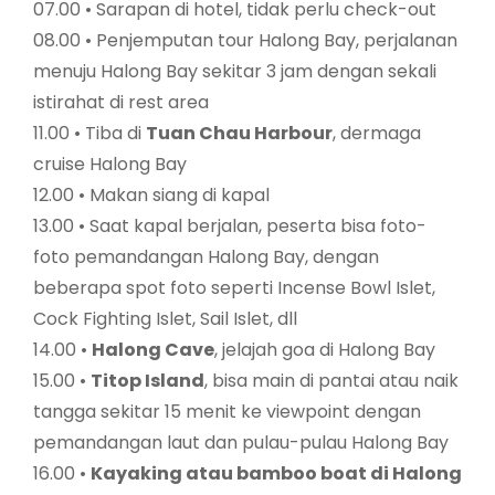
07.00 • Sarapan di hotel, tidak perlu check-out
08.00 • Penjemputan tour Halong Bay, perjalanan
menuju Halong Bay sekitar 3 jam dengan sekali
istirahat di rest area
11.00 • Tiba di
Tuan Chau Harbour
, dermaga
cruise Halong Bay
12.00 • Makan siang di kapal
13.00 • Saat kapal berjalan, peserta bisa foto-
foto pemandangan Halong Bay, dengan
beberapa spot foto seperti Incense Bowl Islet,
Cock Fighting Islet, Sail Islet, dll
14.00 •
Halong Cave
, jelajah goa di Halong Bay
15.00 •
Titop Island
, bisa main di pantai atau naik
tangga sekitar 15 menit ke viewpoint dengan
pemandangan laut dan pulau-pulau Halong Bay
16.00 •
Kayaking atau bamboo boat di Halong