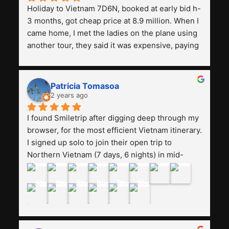
Holiday to Vietnam 7D6N, booked at early bid h-
3 months, got cheap price at 8.9 million. When I 
came home, I met the ladies on the plane using 
another tour, they said it was expensive, paying 
13 million. Even though the tourist attractions 
and facilities are all the same. The smile trip is 
really worth it, the guide is helpful, humble and 
Patricia Tomasoa
friendly. Next, I want to try another trip, 
2 years ago
Smiletrip. Thank you
I found Smiletrip after digging deep through my 
browser, for the most efficient Vietnam itinerary. 
I signed up solo to join their open trip to 
Northern Vietnam (7 days, 6 nights) in mid-
August. The Whatsapp admin was a bit slow to 
respond in the beginning, that I initially thought I 
may have been duped after paying. But, that 
was not the case--thank goodness!!Their price 
for the itinerary is the most affordable I could 
find with great value-for-money, to include a 