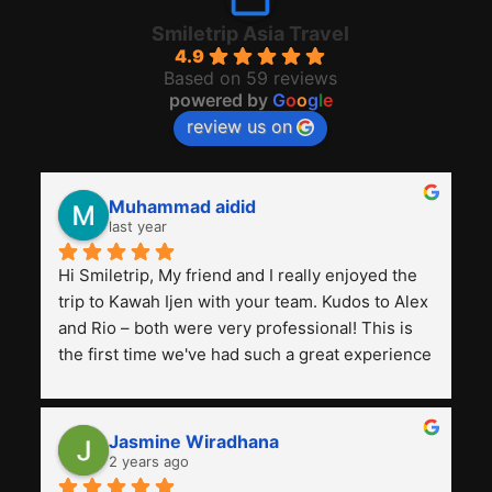
Smiletrip Asia Travel
4.9
Based on 59 reviews
powered by
G
o
o
g
l
e
review us on
Muhammad aidid
last year
Hi Smiletrip, My friend and I really enjoyed the 
trip to Kawah Ijen with your team. Kudos to Alex 
and Rio – both were very professional! This is 
the first time we've had such a great experience 
with a tour agency, especially compared to the 
previous ones we've used. 
Jasmine Wiradhana
2 years ago