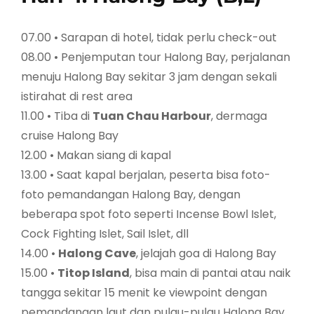
07.00 • Sarapan di hotel, tidak perlu check-out
08.00 • Penjemputan tour Halong Bay, perjalanan
menuju Halong Bay sekitar 3 jam dengan sekali
istirahat di rest area
11.00 • Tiba di
Tuan Chau Harbour
, dermaga
cruise Halong Bay
12.00 • Makan siang di kapal
13.00 • Saat kapal berjalan, peserta bisa foto-
foto pemandangan Halong Bay, dengan
beberapa spot foto seperti Incense Bowl Islet,
Cock Fighting Islet, Sail Islet, dll
14.00 •
Halong Cave
, jelajah goa di Halong Bay
15.00 •
Titop Island
, bisa main di pantai atau naik
tangga sekitar 15 menit ke viewpoint dengan
pemandangan laut dan pulau-pulau Halong Bay