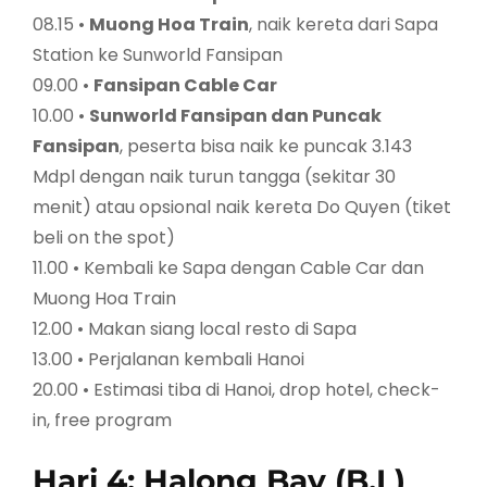
08.15 •
Muong Hoa Train
, naik kereta dari Sapa
Station ke Sunworld Fansipan
09.00 •
Fansipan Cable Car
10.00 •
Sunworld Fansipan dan Puncak
Fansipan
, peserta bisa naik ke puncak 3.143
Mdpl dengan naik turun tangga (sekitar 30
menit) atau opsional naik kereta Do Quyen (tiket
beli on the spot)
11.00 • Kembali ke Sapa dengan Cable Car dan
Muong Hoa Train
12.00 • Makan siang local resto di Sapa
13.00 • Perjalanan kembali Hanoi
20.00 • Estimasi tiba di Hanoi, drop hotel, check-
in, free program
Hari 4: Halong Bay (B,L)