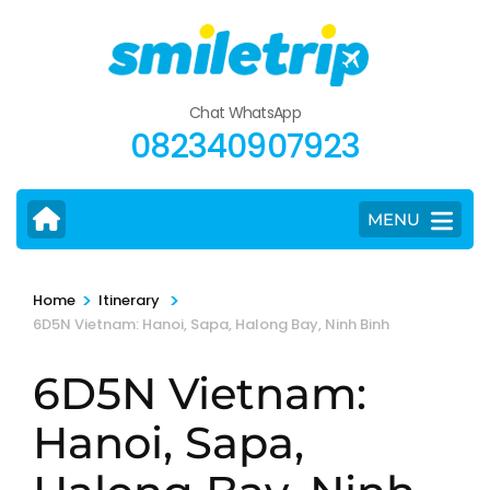
Skip
to
content
(Press
Chat WhatsApp
Enter)
082340907923
MENU
>
>
Home
Itinerary
6D5N Vietnam: Hanoi, Sapa, Halong Bay, Ninh Binh
6D5N Vietnam:
Hanoi, Sapa,