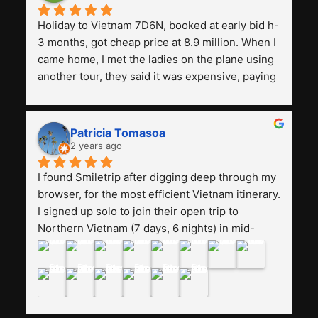
Holiday to Vietnam 7D6N, booked at early bid h-
3 months, got cheap price at 8.9 million. When I 
came home, I met the ladies on the plane using 
another tour, they said it was expensive, paying 
13 million. Even though the tourist attractions 
and facilities are all the same. The smile trip is 
really worth it, the guide is helpful, humble and 
Patricia Tomasoa
friendly. Next, I want to try another trip, 
2 years ago
Smiletrip. Thank you
I found Smiletrip after digging deep through my 
browser, for the most efficient Vietnam itinerary. 
I signed up solo to join their open trip to 
Northern Vietnam (7 days, 6 nights) in mid-
August. The Whatsapp admin was a bit slow to 
respond in the beginning, that I initially thought I 
may have been duped after paying. But, that 
was not the case--thank goodness!!Their price 
for the itinerary is the most affordable I could 