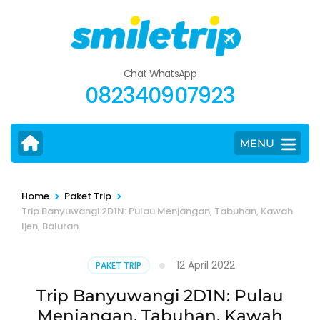
Skip
to
content
(Press
Chat WhatsApp
Enter)
082340907923
MENU
>
>
Home
Paket Trip
Trip Banyuwangi 2D1N: Pulau Menjangan, Tabuhan, Kawah
Ijen, Baluran
12 April 2022
PAKET TRIP
Trip Banyuwangi 2D1N: Pulau
Menjangan, Tabuhan, Kawah