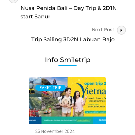
Menjangan,
Navigation
Tabuhan,
Nusa Penida Bali – Day Trip & 2D1N
Kawah
start Sanur
Ijen,
Baluran
Next Post
Trip Sailing 3D2N Labuan Bajo
Info Smiletrip
PAKET TRIP
25 November 2024