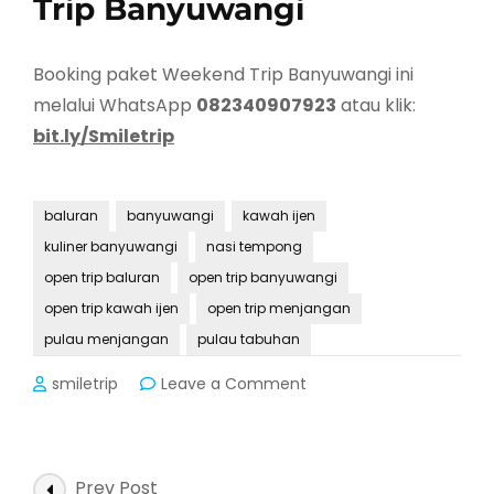
Trip Banyuwangi
Booking paket Weekend Trip Banyuwangi ini
melalui WhatsApp
082340907923
atau klik:
bit.ly/Smiletrip
baluran
banyuwangi
kawah ijen
kuliner banyuwangi
nasi tempong
open trip baluran
open trip banyuwangi
open trip kawah ijen
open trip menjangan
pulau menjangan
pulau tabuhan
on
smiletrip
Leave a Comment
Trip
Banyuwangi
2D1N:
Pulau
Post
Prev Post