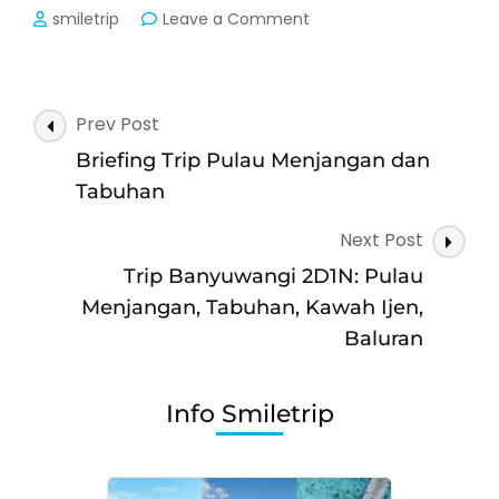
on
smiletrip
Leave a Comment
Nusa
Penida
Bali
–
Post
Prev Post
Day
Navigation
Trip
Briefing Trip Pulau Menjangan dan
&
Tabuhan
2D1N
start
Next Post
Sanur
Trip Banyuwangi 2D1N: Pulau
Menjangan, Tabuhan, Kawah Ijen,
Baluran
Info Smiletrip