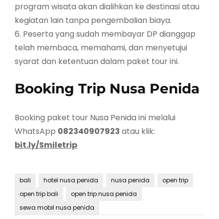
program wisata akan dialihkan ke destinasi atau
kegiatan lain tanpa pengembalian biaya.
6. Peserta yang sudah membayar DP dianggap
telah membaca, memahami, dan menyetujui
syarat dan ketentuan dalam paket tour ini.
Booking Trip Nusa Penida
Booking paket tour Nusa Penida ini melalui
WhatsApp
082340907923
atau klik:
bit.ly/Smiletrip
bali
hotel nusa penida
nusa penida
open trip
open trip bali
open trip nusa penida
sewa mobil nusa penida