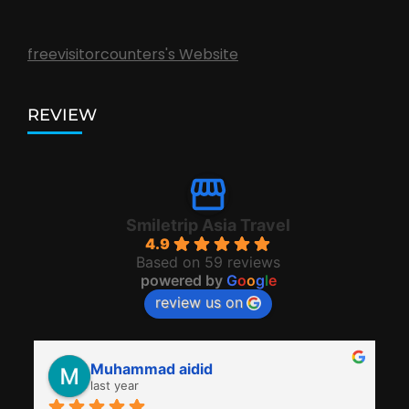
freevisitorcounters's Website
REVIEW
Smiletrip Asia Travel
4.9
Based on 59 reviews
powered by
G
o
o
g
l
e
review us on
Muhammad aidid
last year