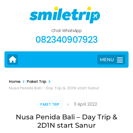
Skip
to
content
(Press
Chat WhatsApp
Enter)
082340907923
MENU
>
>
Home
Paket Trip
Nusa Penida Bali – Day Trip & 2D1N start Sanur
11 April 2022
PAKET TRIP
Nusa Penida Bali – Day Trip &
2D1N start Sanur