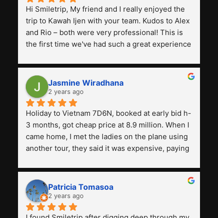
Hi Smiletrip, My friend and I really enjoyed the 
trip to Kawah Ijen with your team. Kudos to Alex 
and Rio – both were very professional! This is 
the first time we've had such a great experience 
with a tour agency, especially compared to the 
previous ones we've used. 
Jasmine Wiradhana
2 years ago
Holiday to Vietnam 7D6N, booked at early bid h-
3 months, got cheap price at 8.9 million. When I 
came home, I met the ladies on the plane using 
another tour, they said it was expensive, paying 
13 million. Even though the tourist attractions 
and facilities are all the same. The smile trip is 
really worth it, the guide is helpful, humble and 
Patricia Tomasoa
friendly. Next, I want to try another trip, 
2 years ago
Smiletrip. Thank you
I found Smiletrip after digging deep through my 