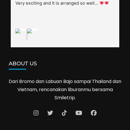
splendid. Pak Alex was also helpful to bargain 
Very exciting and It is arranged so well… 
shop prices when we went shopping.I'll 
definitely travel with them again--hopefully to 
Cambodia next year. Thank you, Smiletrip!
ABOUT US
Dari Bromo dan Labuan Bajo sampai Thailand dan
Vietnam, rencanakan liburanmu bersama
Smiletrip.