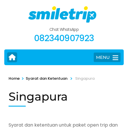
Skip
to
content
(Press
Chat WhatsApp
Enter)
082340907923
MENU
>
>
Home
Syarat dan Ketentuan
Singapura
Singapura
Syarat dan ketentuan untuk paket open trip dan