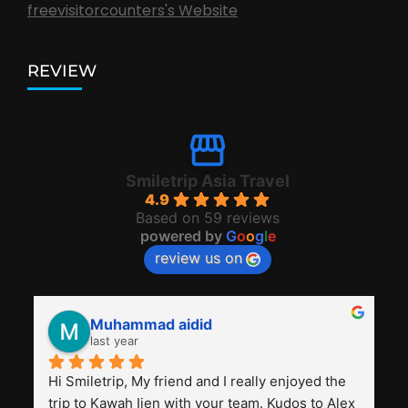
freevisitorcounters's Website
REVIEW
Smiletrip Asia Travel
4.9
Based on 59 reviews
powered by
G
o
o
g
l
e
review us on
Muhammad aidid
last year
Hi Smiletrip, My friend and I really enjoyed the 
trip to Kawah Ijen with your team. Kudos to Alex 