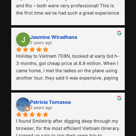
and Rio – both were very professional! This is 
the first time we've had such a great experience 
with a tour agency, especially compared to the 
previous ones we've used. 
Jasmine Wiradhana
2 years ago
Holiday to Vietnam 7D6N, booked at early bid h-
3 months, got cheap price at 8.9 million. When I 
came home, I met the ladies on the plane using 
another tour, they said it was expensive, paying 
13 million. Even though the tourist attractions 
and facilities are all the same. The smile trip is 
really worth it, the guide is helpful, humble and 
Patricia Tomasoa
friendly. Next, I want to try another trip, 
2 years ago
Smiletrip. Thank you
I found Smiletrip after digging deep through my 
browser, for the most efficient Vietnam itinerary. 
I signed up solo to join their open trip to 