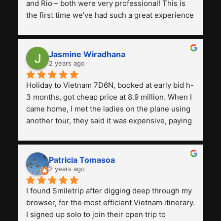
and Rio – both were very professional! This is 
the first time we've had such a great experience 
with a tour agency, especially compared to the 
previous ones we've used. 
Jasmine Wiradhana
2 years ago
Holiday to Vietnam 7D6N, booked at early bid h-
3 months, got cheap price at 8.9 million. When I 
came home, I met the ladies on the plane using 
another tour, they said it was expensive, paying 
13 million. Even though the tourist attractions 
and facilities are all the same. The smile trip is 
really worth it, the guide is helpful, humble and 
Patricia Tomasoa
friendly. Next, I want to try another trip, 
2 years ago
Smiletrip. Thank you
I found Smiletrip after digging deep through my 
browser, for the most efficient Vietnam itinerary. 
I signed up solo to join their open trip to 