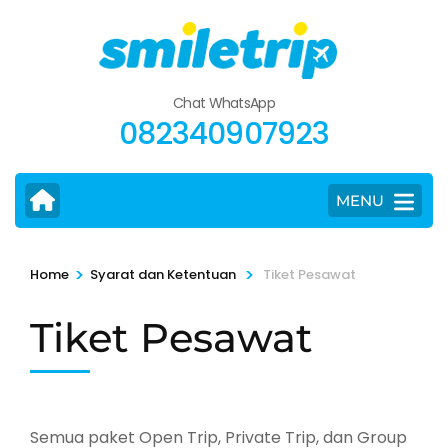
Skip
to
content
(Press
Chat WhatsApp
Enter)
082340907923
MENU
>
>
Home
Syarat dan Ketentuan
Tiket Pesawat
Tiket Pesawat
Semua paket Open Trip, Private Trip, dan Group