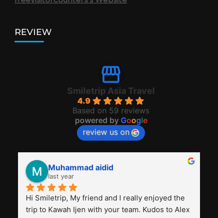
REVIEW
Smiletrip Asia Travel
4.9
Based on 59 reviews
powered by
G
o
o
g
l
e
review us on
Muhammad aidid
last year
Hi Smiletrip, My friend and I really enjoyed the 
trip to Kawah Ijen with your team. Kudos to Alex 