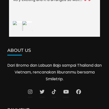
shop prices when we went shopping.I'll 
definitely travel with them again--hopefully to 
Cambodia next year. Thank you, Smiletrip!
ABOUT US
Dari Bromo dan Labuan Bajo sampai Thailand dan
Vietnam, rencanakan liburanmu bersama
Smiletrip.