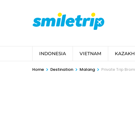
Skip
to
content
(Press
Enter)
INDONESIA
VIETNAM
KAZAKH
>
>
>
Home
Destination
Malang
Private Trip Bro