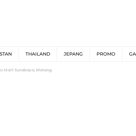
STAN
THAILAND
JEPANG
PROMO
GA
mo start Surabaya, Malang