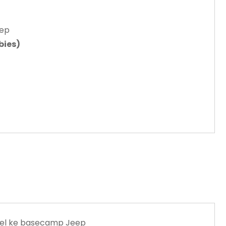
eep
bies)
otel ke basecamp Jeep