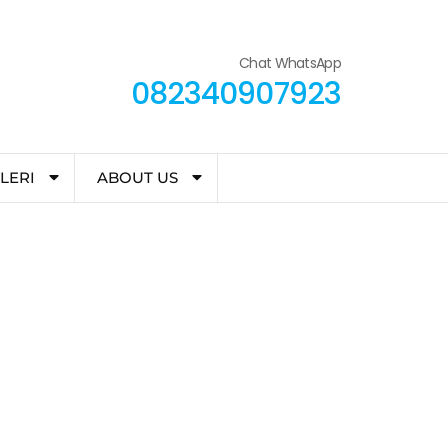
Chat WhatsApp
082340907923
LERI
ABOUT US