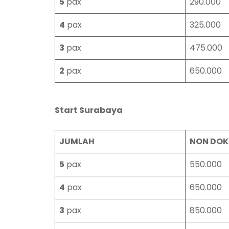
5
pax
290.000
4
pax
325.000
3
pax
475.000
2
pax
650.000
Start Surabaya
JUMLAH
NON DOK
5
pax
550.000
4
pax
650.000
3
pax
850.000