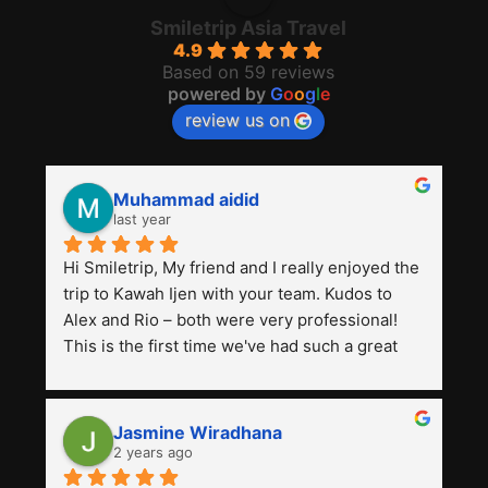
Smiletrip Asia Travel
4.9
Based on 59 reviews
powered by
G
o
o
g
l
e
review us on
Muhammad aidid
last year
Hi Smiletrip, My friend and I really enjoyed the 
trip to Kawah Ijen with your team. Kudos to 
Alex and Rio – both were very professional! 
This is the first time we've had such a great 
experience with a tour agency, especially 
compared to the previous ones we've used. 
Jasmine Wiradhana
2 years ago