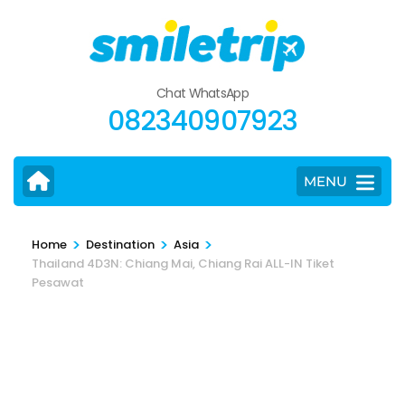
Skip
to
content
(Press
Chat WhatsApp
Enter)
082340907923
MENU
>
>
>
Home
Destination
Asia
Thailand 4D3N: Chiang Mai, Chiang Rai ALL-IN Tiket
Pesawat