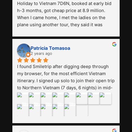
Holiday to Vietnam 7D6N, booked at early bid 
h-3 months, got cheap price at 8.9 million. 
When I came home, I met the ladies on the 
plane using another tour, they said it was 
expensive, paying 13 million. Even though the 
tourist attractions and facilities are all the 
same. The smile trip is really worth it, the 
Patricia Tomasoa
guide is helpful, humble and friendly. Next, I 
2 years ago
want to try another trip, Smiletrip. Thank you
I found Smiletrip after digging deep through 
my browser, for the most efficient Vietnam 
itinerary. I signed up solo to join their open trip 
to Northern Vietnam (7 days, 6 nights) in mid-
August. The Whatsapp admin was a bit slow to 
respond in the beginning, that I initially 
thought I may have been duped after paying. 
But, that was not the case--thank 
goodness!!Their price for the itinerary is the 
most affordable I could find with great value-