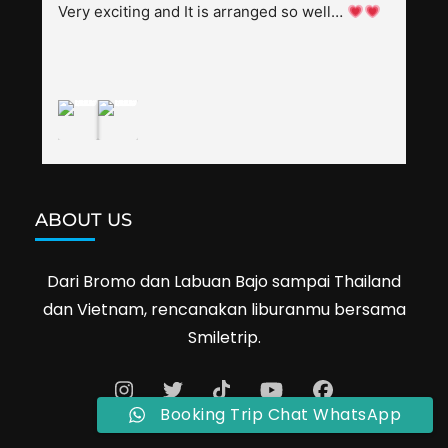
their 60s and 70s), and just splendid. Pak Alex 
Very exciting and It is arranged so well… 
was also helpful to bargain shop prices when 
we went shopping.I'll definitely travel with 
them again--hopefully to Cambodia next year. 
Thank you, Smiletrip!
ABOUT US
Dari Bromo dan Labuan Bajo sampai Thailand
dan Vietnam, rencanakan liburanmu bersama
Smiletrip.
Booking Trip Chat WhatsApp