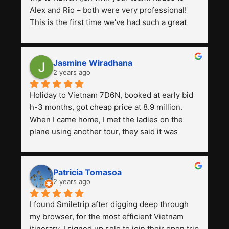
Alex and Rio – both were very professional! 
This is the first time we've had such a great 
experience with a tour agency, especially 
compared to the previous ones we've used. 
Jasmine Wiradhana
2 years ago
Holiday to Vietnam 7D6N, booked at early bid 
h-3 months, got cheap price at 8.9 million. 
When I came home, I met the ladies on the 
plane using another tour, they said it was 
expensive, paying 13 million. Even though the 
tourist attractions and facilities are all the 
same. The smile trip is really worth it, the 
Patricia Tomasoa
guide is helpful, humble and friendly. Next, I 
2 years ago
want to try another trip, Smiletrip. Thank you
I found Smiletrip after digging deep through 
my browser, for the most efficient Vietnam 
itinerary. I signed up solo to join their open trip 