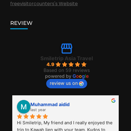
freevisitorcounters's Website
REVIEW
Smiletrip Asia Travel
4.9
Based on 59 reviews
powered by
G
o
o
g
l
e
review us on
Muhammad aidid
last year
Hi Smiletrip, My friend and I really enjoyed the 
trip to Kawah Ijen with your team. Kudos to 