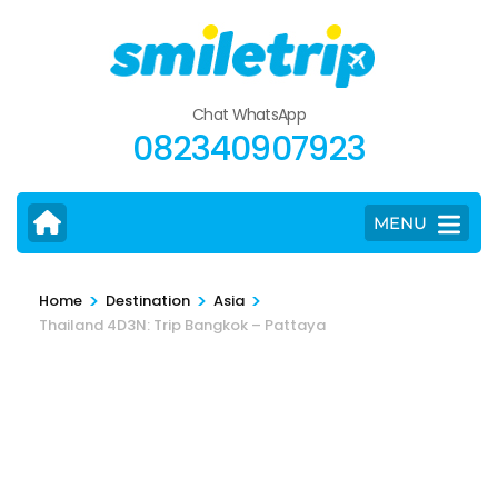
Skip
to
content
(Press
Chat WhatsApp
Enter)
082340907923
MENU
>
>
>
Home
Destination
Asia
Thailand 4D3N: Trip Bangkok – Pattaya