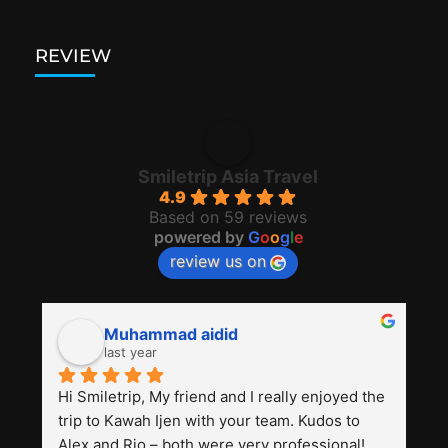
REVIEW
Smiletrip Asia Travel
4.9
Based on 59 reviews
powered by
G
o
o
g
l
e
review us on
Muhammad aidid
last year
Hi Smiletrip, My friend and I really enjoyed the 
trip to Kawah Ijen with your team. Kudos to 
Alex and Rio – both were very professional! 