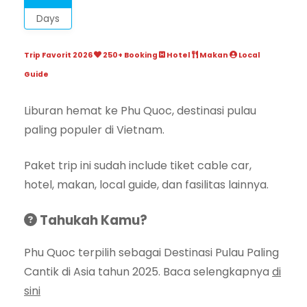
Days
Trip Favorit 2026
250+ Booking
Hotel
Makan
Local
Guide
Liburan hemat ke Phu Quoc, destinasi pulau
paling populer di Vietnam.
Paket trip ini sudah include tiket cable car,
hotel, makan, local guide, dan fasilitas lainnya.
Tahukah Kamu?
Phu Quoc terpilih sebagai Destinasi Pulau Paling
Cantik di Asia tahun 2025. Baca selengkapnya
di
sini