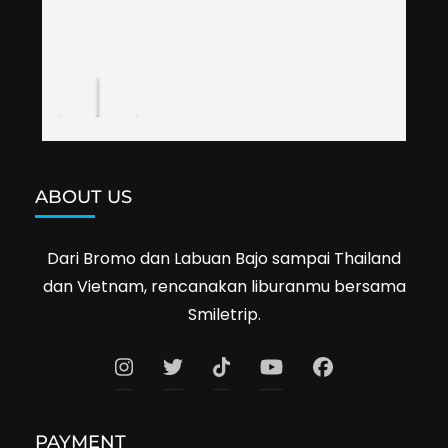
was also helpful to bargain shop prices when 
we went shopping.I'll definitely travel with 
them again--hopefully to Cambodia next year. 
Thank you, Smiletrip!
ABOUT US
Dari Bromo dan Labuan Bajo sampai Thailand
dan Vietnam, rencanakan liburanmu bersama
Smiletrip.
PAYMENT