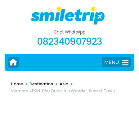
Skip
to
content
(Press
Chat WhatsApp
Enter)
082340907923
MENU
>
>
>
Home
Destination
Asia
Vietnam 4D3N: Phu Quoc, Vin Wonder, Sunset Town