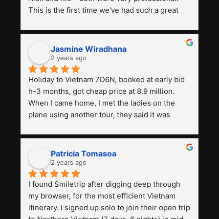
This is the first time we've had such a great 
experience with a tour agency, especially 
compared to the previous ones we've used. 
Jasmine Wiradhana
2 years ago
Holiday to Vietnam 7D6N, booked at early bid 
h-3 months, got cheap price at 8.9 million. 
When I came home, I met the ladies on the 
plane using another tour, they said it was 
expensive, paying 13 million. Even though the 
tourist attractions and facilities are all the 
same. The smile trip is really worth it, the 
Patricia Tomasoa
guide is helpful, humble and friendly. Next, I 
2 years ago
want to try another trip, Smiletrip. Thank you
I found Smiletrip after digging deep through 
my browser, for the most efficient Vietnam 
itinerary. I signed up solo to join their open trip 